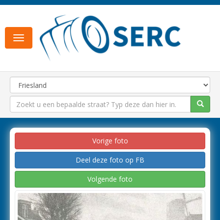
Toggle
navigation
Vorige foto
Deel deze foto op FB
Volgende foto