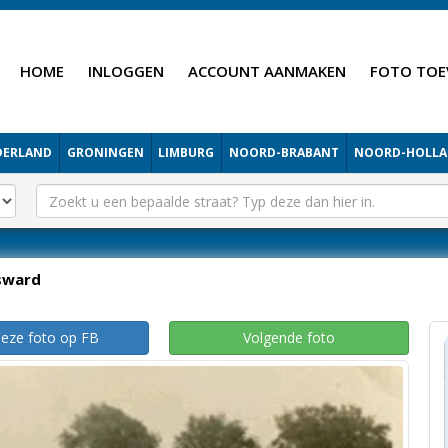
HOME
INLOGGEN
ACCOUNT AANMAKEN
FOTO TOE
DERLAND
GRONINGEN
LIMBURG
NOORD-BRABANT
NOORD-HOLL
sward
deze foto op FB
Volgende foto