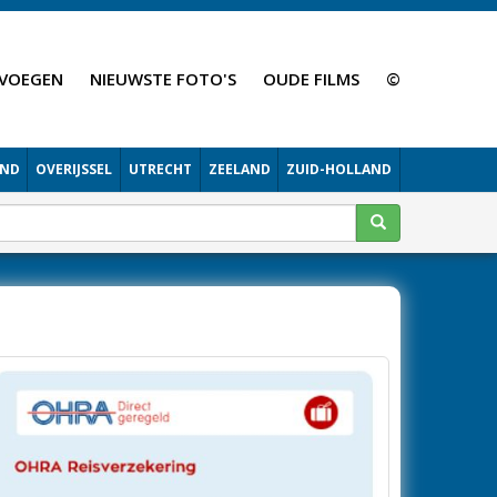
VOEGEN
NIEUWSTE FOTO'S
OUDE FILMS
©
AND
OVERIJSSEL
UTRECHT
ZEELAND
ZUID-HOLLAND