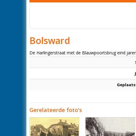
Bolsward
De Harlingerstraat met de Blauwpoortsbrug eind jare
Geplaats
Gerelateerde foto's