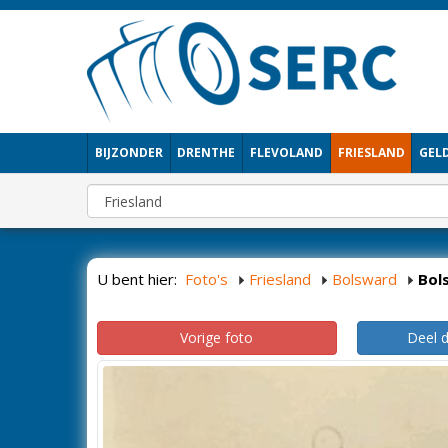
BIJZONDER
DRENTHE
FLEVOLAND
FRIESLAND
GEL
U bent hier:
Foto's
Friesland
Bolsward
Bol
Vorige foto
Deel 