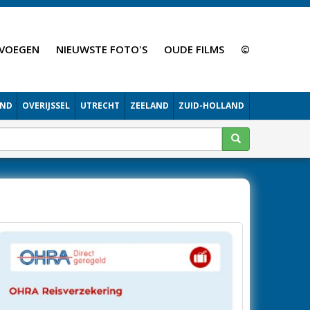
VOEGEN
NIEUWSTE FOTO'S
OUDE FILMS
©
AND
OVERIJSSEL
UTRECHT
ZEELAND
ZUID-HOLLAND