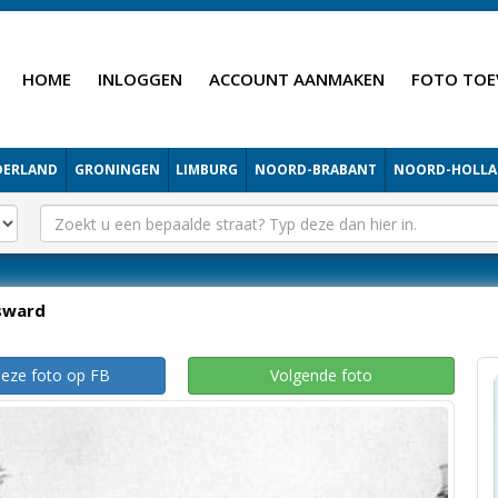
HOME
INLOGGEN
ACCOUNT AANMAKEN
FOTO TOE
DERLAND
GRONINGEN
LIMBURG
NOORD-BRABANT
NOORD-HOLL
sward
deze foto op FB
Volgende foto