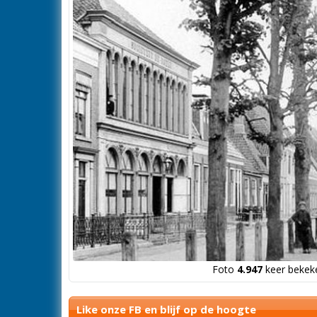
Foto
4.947
keer bekeke
Like onze FB en blijf op de hoogte