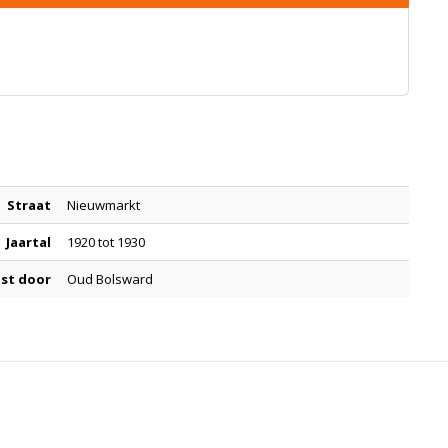
Straat
Nieuwmarkt
Jaartal
1920 tot 1930
st door
Oud Bolsward