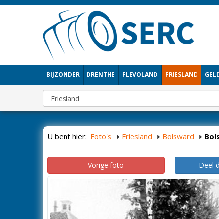
BIJZONDER
DRENTHE
FLEVOLAND
FRIESLAND
GEL
U bent hier:
Foto's
Friesland
Bolsward
Bol
Vorige foto
Deel 