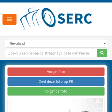
Toggle
navigation
Vorige foto
Deel deze foto op FB
Volgende foto