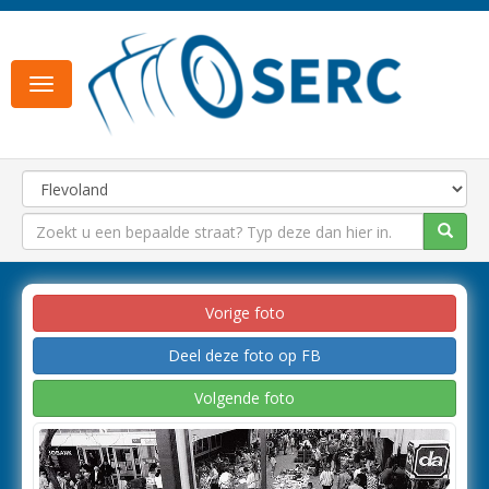
Toggle
navigation
Vorige foto
Deel deze foto op FB
Volgende foto