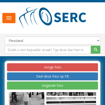
Toggle
navigation
Vorige foto
Deel deze foto op FB
Volgende foto