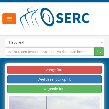
Toggle
navigation
Vorige foto
Deel deze foto op FB
Volgende foto