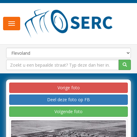
Toggle
navigation
Vorige foto
Deel deze foto op FB
Volgende foto