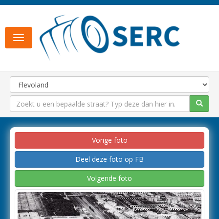
Toggle
navigation
Vorige foto
Deel deze foto op FB
Volgende foto