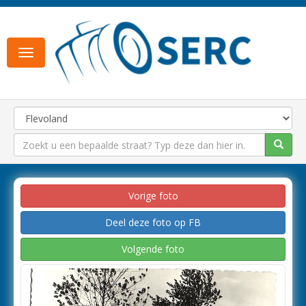
Toggle
navigation
Vorige foto
Deel deze foto op FB
Volgende foto