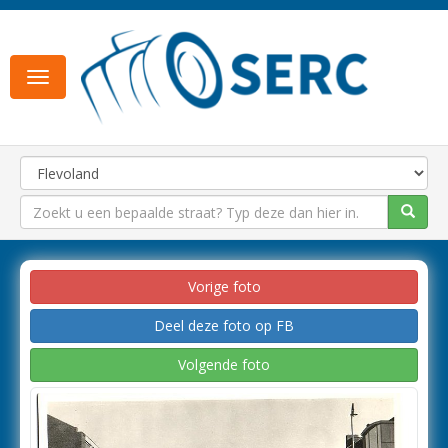
Toggle
navigation
Vorige foto
Deel deze foto op FB
Volgende foto