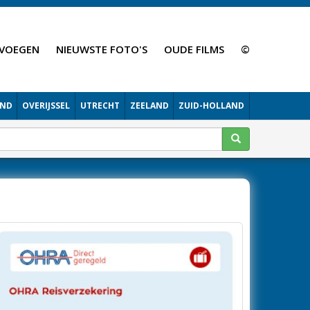
VOEGEN
NIEUWSTE FOTO'S
OUDE FILMS
©
AND
OVERIJSSEL
UTRECHT
ZEELAND
ZUID-HOLLAND