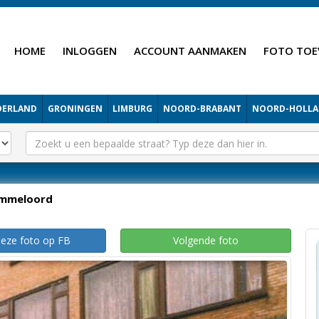
HOME
INLOGGEN
ACCOUNT AANMAKEN
FOTO TOE
DERLAND
GRONINGEN
LIMBURG
NOORD-BRABANT
NOORD-HOLL
mmeloord
deze foto op FB
Volgende foto