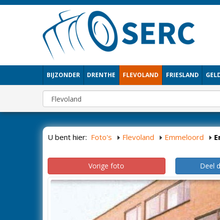
BIJZONDER
DRENTHE
FLEVOLAND
FRIESLAND
GEL
U bent hier:
Foto's
Flevoland
Emmeloord
E
Vorige foto
Deel 