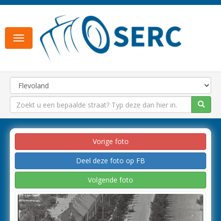
Toggle
navigation
Vorige foto
Deel deze foto op FB
Volgende foto