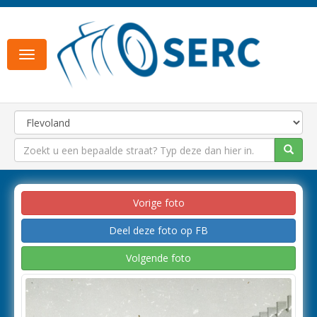
Toggle
navigation
Vorige foto
Deel deze foto op FB
Volgende foto