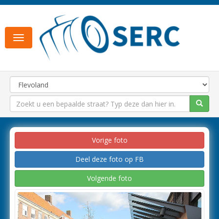
Toggle
navigation
Vorige foto
Deel deze foto op FB
Volgende foto