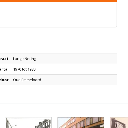
traat
Lange Nering
artal
1970 tot 1980
 door
Oud Emmeloord