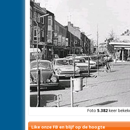
Foto
5.382
keer bekeke
Like onze FB en blijf op de hoogte