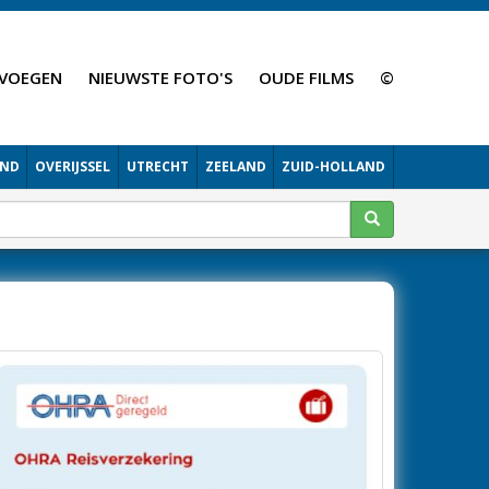
VOEGEN
NIEUWSTE FOTO'S
OUDE FILMS
©
AND
OVERIJSSEL
UTRECHT
ZEELAND
ZUID-HOLLAND