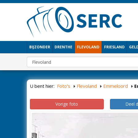
BIJZONDER
DRENTHE
FLEVOLAND
FRIESLAND
GEL
U bent hier:
Foto's
Flevoland
Emmeloord
E
Vorige foto
Deel 