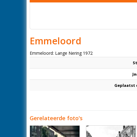
Emmeloord
Emmeloord: Lange Nering 1972
S
Ja
Geplaatst
Gerelateerde foto's