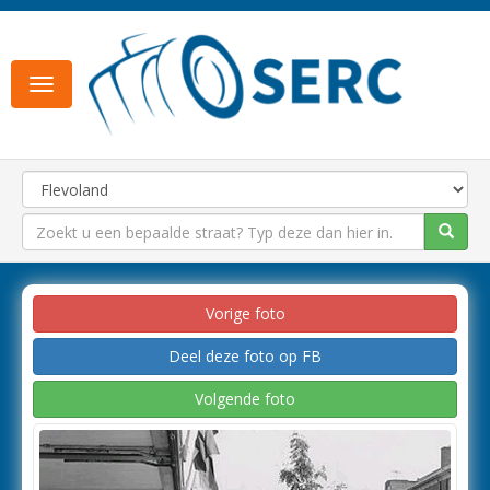
Toggle
navigation
Vorige foto
Deel deze foto op FB
Volgende foto