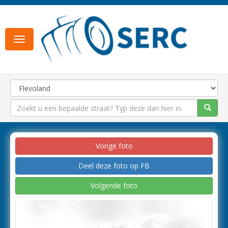
Toggle
navigation
Vorige foto
Deel deze foto op FB
Volgende foto