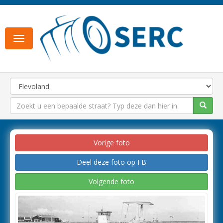
Toggle
navigation
Vorige foto
Deel deze foto op FB
Volgende foto