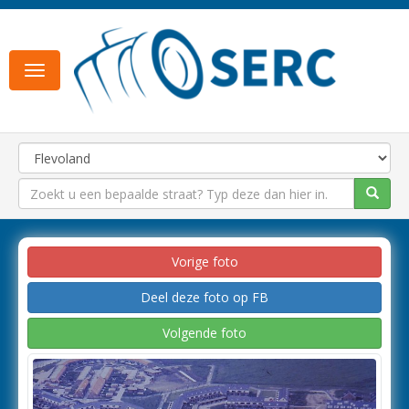
Toggle
navigation
Vorige foto
Deel deze foto op FB
Volgende foto