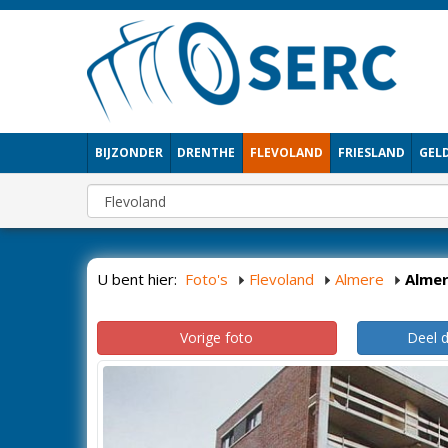
BIJZONDER
DRENTHE
FLEVOLAND
FRIESLAND
GEL
U bent hier:
Foto's
Flevoland
Almere
Alme
Vorige foto
Deel 