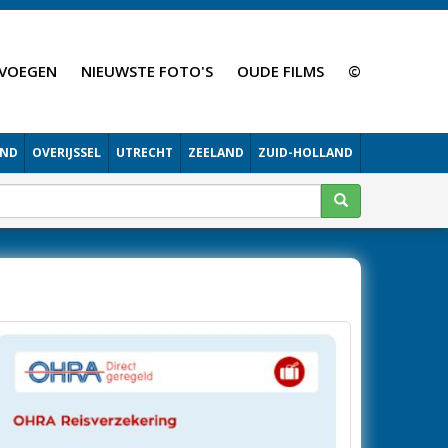
VOEGEN
NIEUWSTE FOTO'S
OUDE FILMS
©
AND
OVERIJSSEL
UTRECHT
ZEELAND
ZUID-HOLLAND