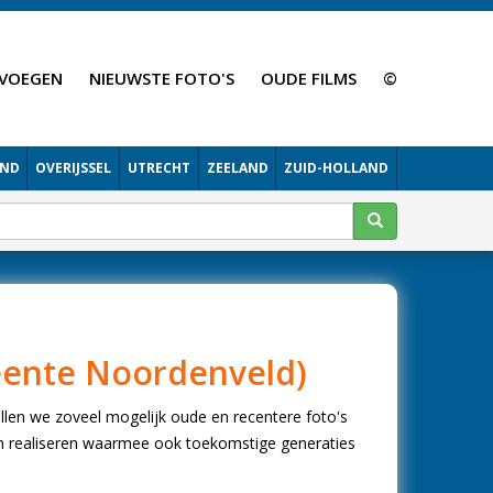
VOEGEN
NIEUWSTE FOTO'S
OUDE FILMS
©
AND
OVERIJSSEL
UTRECHT
ZEELAND
ZUID-HOLLAND
eente Noordenveld)
len we zoveel mogelijk oude en recentere foto's
n realiseren waarmee ook toekomstige generaties