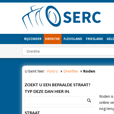
BIJZONDER
DRENTHE
FLEVOLAND
FRIESLAND
GEL
U bent hier:
Foto's
Drenthe
Roden
ZOEKT U EEN BEPAALDE STRAAT?
TYP DEZE DAN HIER IN.
Roden is
online v
nog terug
STRAAT