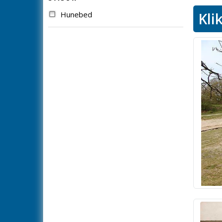
Hunebed
Kli