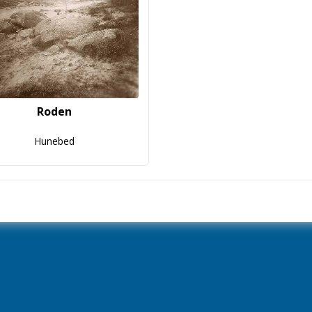
Roden
Hunebed