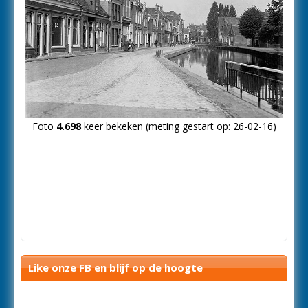
Foto
4.698
keer bekeken (meting gestart op: 26-02-16)
Like onze FB en blijf op de hoogte