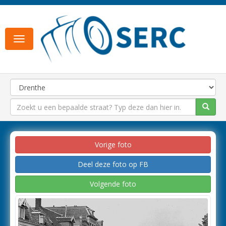
Toggle
navigation
Vorige foto
Deel deze foto op FB
Volgende foto