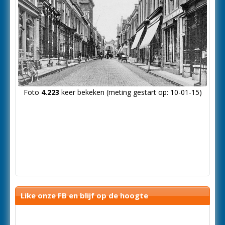
Foto
4.223
keer bekeken (meting gestart op: 10-01-15)
Like onze FB en blijf op de hoogte