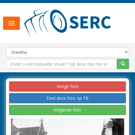
Toggle
navigation
Vorige foto
Deel deze foto op FB
Volgende foto