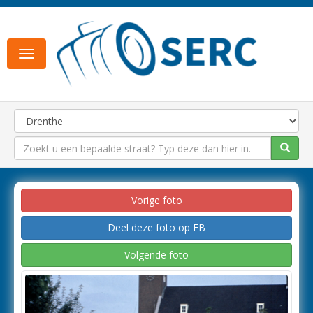
Toggle
navigation
Vorige foto
Deel deze foto op FB
Volgende foto