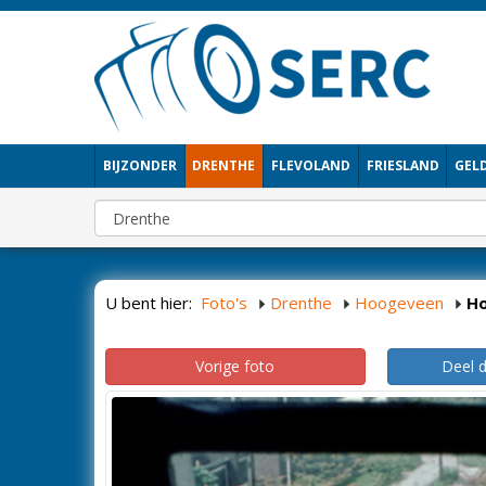
BIJZONDER
DRENTHE
FLEVOLAND
FRIESLAND
GEL
U bent hier:
Foto's
Drenthe
Hoogeveen
H
Vorige foto
Deel 