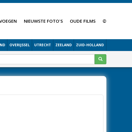
VOEGEN
NIEUWSTE FOTO'S
OUDE FILMS
©
AND
OVERIJSSEL
UTRECHT
ZEELAND
ZUID-HOLLAND