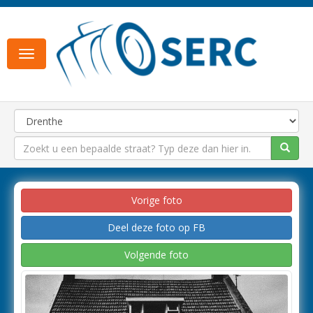
Toggle
navigation
Vorige foto
Deel deze foto op FB
Volgende foto