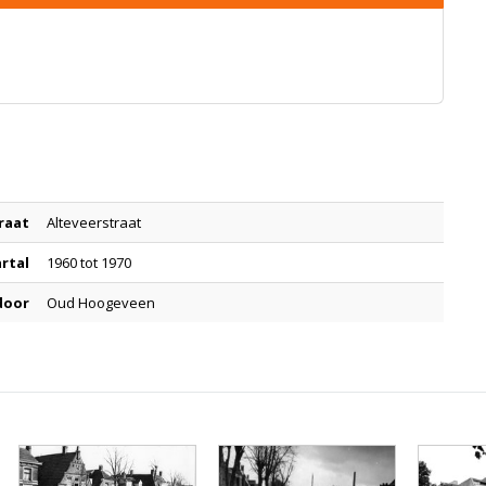
raat
Alteveerstraat
artal
1960 tot 1970
door
Oud Hoogeveen