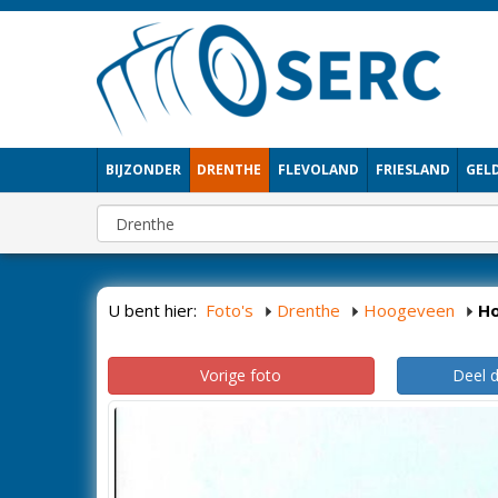
BIJZONDER
DRENTHE
FLEVOLAND
FRIESLAND
GEL
U bent hier:
Foto's
Drenthe
Hoogeveen
H
Vorige foto
Deel 