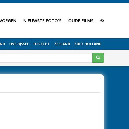
VOEGEN
NIEUWSTE FOTO'S
OUDE FILMS
©
AND
OVERIJSSEL
UTRECHT
ZEELAND
ZUID-HOLLAND