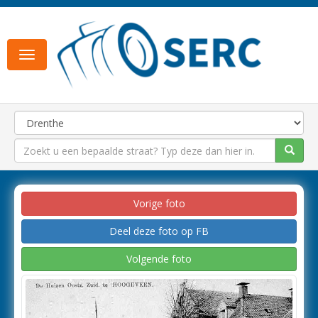
Toggle
navigation
Vorige foto
Deel deze foto op FB
Volgende foto