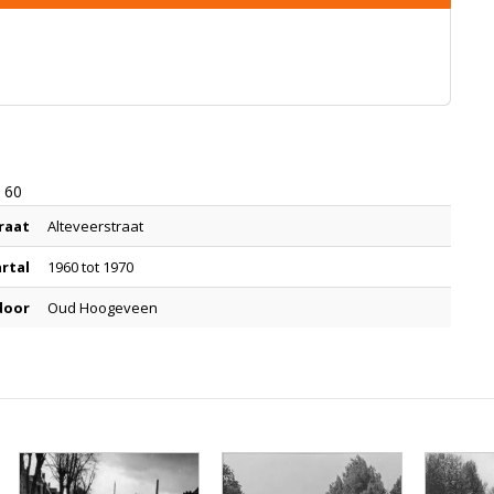
n 60
raat
Alteveerstraat
artal
1960 tot 1970
door
Oud Hoogeveen