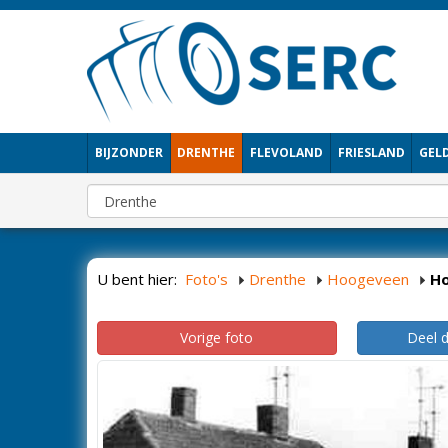
BIJZONDER
DRENTHE
FLEVOLAND
FRIESLAND
GEL
U bent hier:
Foto's
Drenthe
Hoogeveen
H
Vorige foto
Deel 