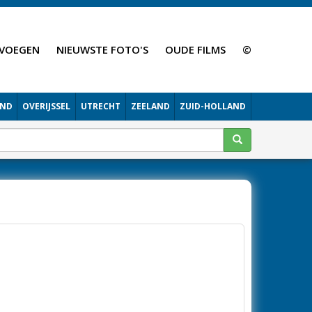
VOEGEN
NIEUWSTE FOTO'S
OUDE FILMS
©
AND
OVERIJSSEL
UTRECHT
ZEELAND
ZUID-HOLLAND