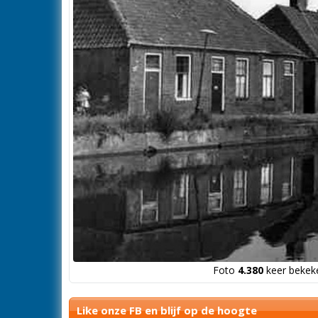
Foto
4.380
keer bekeke
Like onze FB en blijf op de hoogte