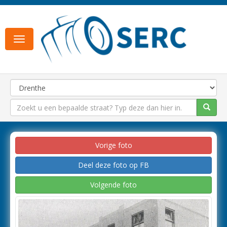
Toggle
navigation
Vorige foto
Deel deze foto op FB
Volgende foto