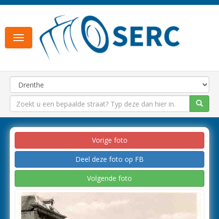
Toggle
navigation
Vorige foto
Deel deze foto op FB
Volgende foto