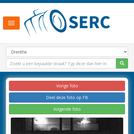
Toggle
navigation
Vorige foto
Deel deze foto op FB
Volgende foto