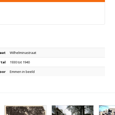
aat
Wilhelminastraat
rtal
1930 tot 1940
oor
Emmen in beeld