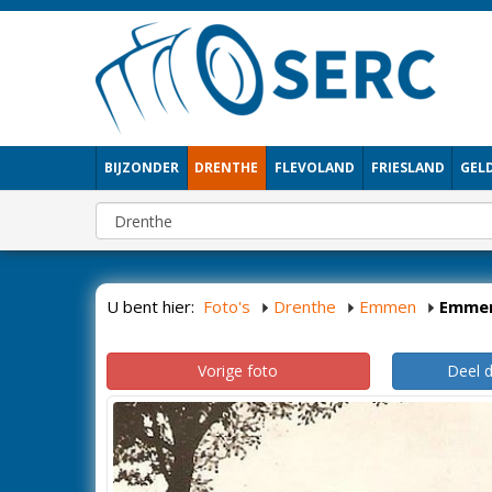
BIJZONDER
DRENTHE
FLEVOLAND
FRIESLAND
GEL
U bent hier:
Foto's
Drenthe
Emmen
Emme
Vorige foto
Deel 