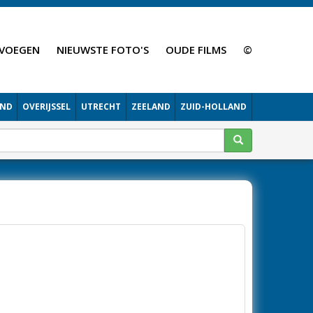
VOEGEN
NIEUWSTE FOTO'S
OUDE FILMS
©
AND
OVERIJSSEL
UTRECHT
ZEELAND
ZUID-HOLLAND