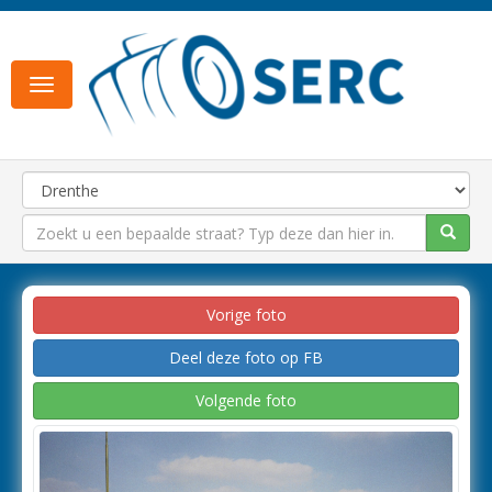
Toggle
navigation
Vorige foto
Deel deze foto op FB
Volgende foto