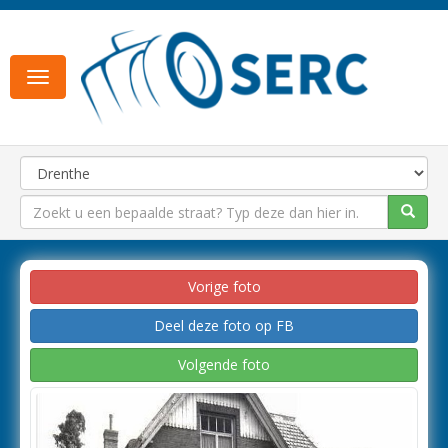
Toggle
navigation
Vorige foto
Deel deze foto op FB
Volgende foto