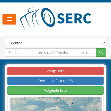
Toggle
navigation
Vorige foto
Deel deze foto op FB
Volgende foto