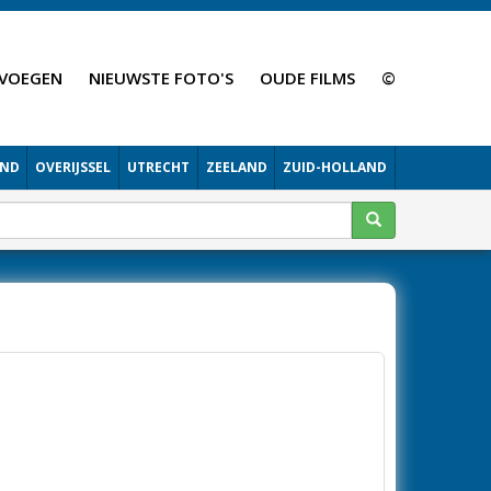
VOEGEN
NIEUWSTE FOTO'S
OUDE FILMS
©
AND
OVERIJSSEL
UTRECHT
ZEELAND
ZUID-HOLLAND