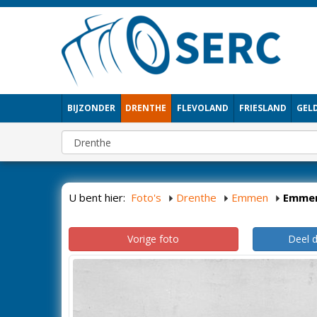
BIJZONDER
DRENTHE
FLEVOLAND
FRIESLAND
GEL
U bent hier:
Foto's
Drenthe
Emmen
Emme
Vorige foto
Deel 