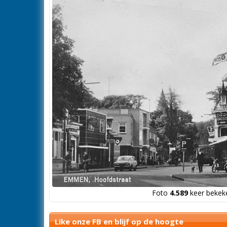
Foto
4.589
keer bekeke
Like onze FB en blijf op de hoogte