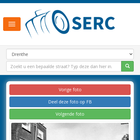
Toggle
navigation
Vorige foto
Deel deze foto op FB
Volgende foto