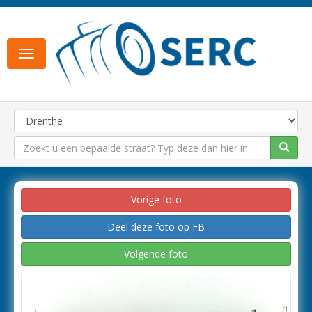
Toggle
navigation
Vorige foto
Deel deze foto op FB
Volgende foto