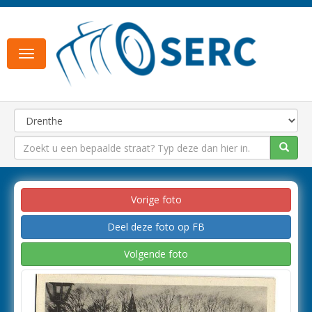
Toggle
navigation
Vorige foto
Deel deze foto op FB
Volgende foto