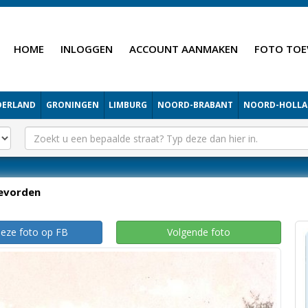
HOME
INLOGGEN
ACCOUNT AANMAKEN
FOTO TOE
DERLAND
GRONINGEN
LIMBURG
NOORD-BRABANT
NOORD-HOLL
evorden
deze foto op FB
Volgende foto