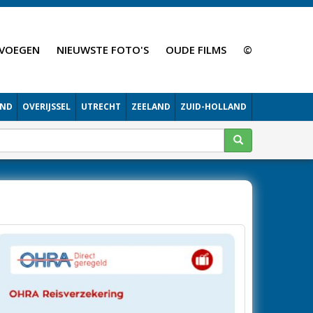
VOEGEN
NIEUWSTE FOTO'S
OUDE FILMS
©
AND
OVERIJSSEL
UTRECHT
ZEELAND
ZUID-HOLLAND