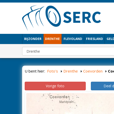
BIJZONDER
DRENTHE
FLEVOLAND
FRIESLAND
GEL
U bent hier:
Foto's
Drenthe
Coevorden
Co
Vorige foto
Deel 