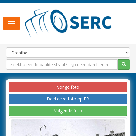
Toggle
navigation
Vorige foto
Deel deze foto op FB
Volgende foto