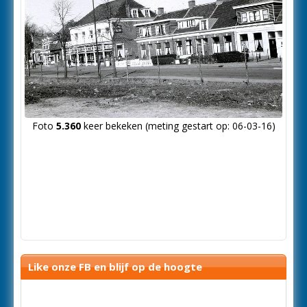
Foto
5.360
keer bekeken (meting gestart op: 06-03-16)
Like onze FB en blijf op de hoogte