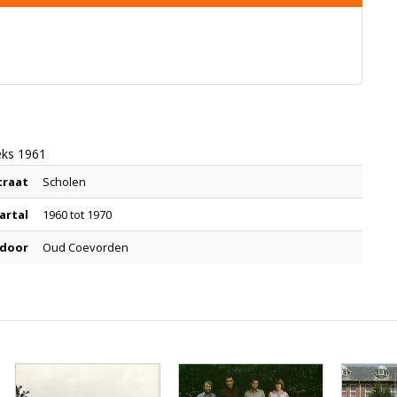
eks 1961
traat
Scholen
artal
1960 tot 1970
 door
Oud Coevorden