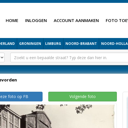
HOME
INLOGGEN
ACCOUNT AANMAKEN
FOTO TOE
DERLAND
GRONINGEN
LIMBURG
NOORD-BRABANT
NOORD-HOLL
evorden
deze foto op FB
Volgende foto