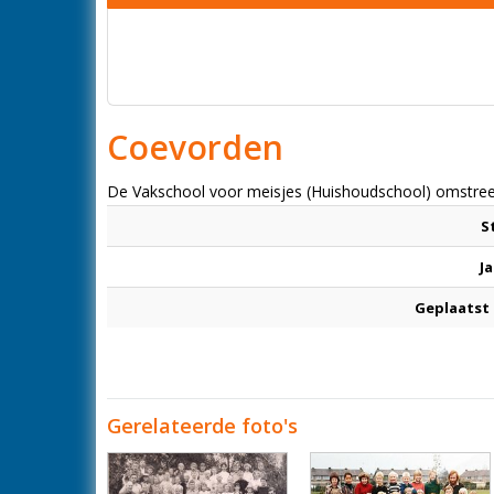
Coevorden
De Vakschool voor meisjes (Huishoudschool) omstre
S
Ja
Geplaatst
Gerelateerde foto's