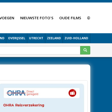
VOEGEN
NIEUWSTE FOTO'S
OUDE FILMS
©
AND
OVERIJSSEL
UTRECHT
ZEELAND
ZUID-HOLLAND