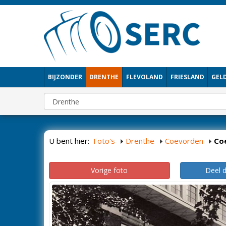
BIJZONDER
DRENTHE
FLEVOLAND
FRIESLAND
GEL
U bent hier:
Foto's
Drenthe
Coevorden
Co
Vorige foto
Deel 