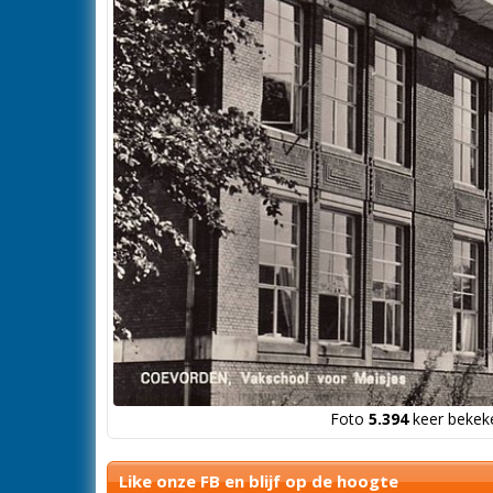
Foto
5.394
keer bekeke
Like onze FB en blijf op de hoogte