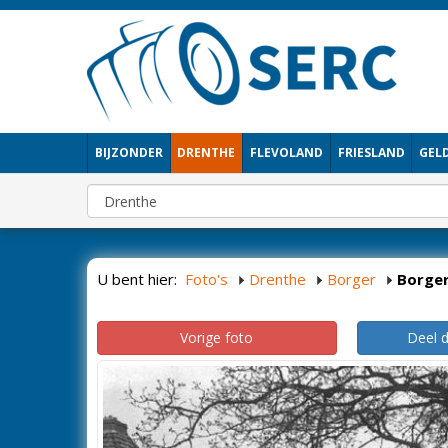
BIJZONDER
DRENTHE
FLEVOLAND
FRIESLAND
GEL
U bent hier:
Foto's
Drenthe
Borger
Borge
Vorige foto
Deel 