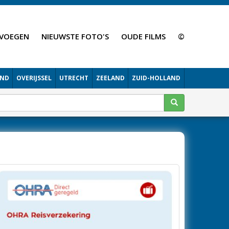
VOEGEN
NIEUWSTE FOTO'S
OUDE FILMS
©
AND
OVERIJSSEL
UTRECHT
ZEELAND
ZUID-HOLLAND