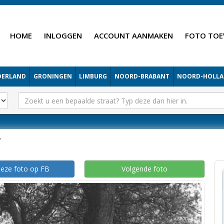
HOME
INLOGGEN
ACCOUNT AANMAKEN
FOTO TOE
DERLAND
GRONINGEN
LIMBURG
NOORD-BRABANT
NOORD-HOLL
r
deze foto op FB
Volgende foto