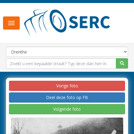
Toggle
navigation
Vorige foto
Deel deze foto op FB
Volgende foto