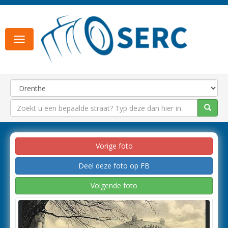
Toggle
navigation
Vorige foto
Deel deze foto op FB
Volgende foto