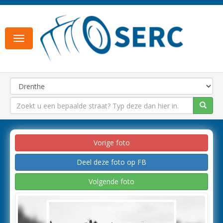
Toggle
navigation
Vorige foto
Deel deze foto op FB
Volgende foto