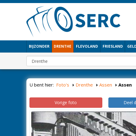
BIJZONDER
DRENTHE
FLEVOLAND
FRIESLAND
GEL
U bent hier:
Foto's
Drenthe
Assen
Assen
Vorige foto
Deel 