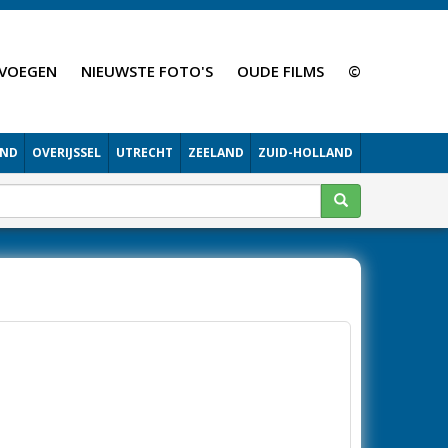
VOEGEN
NIEUWSTE FOTO'S
OUDE FILMS
©
AND
OVERIJSSEL
UTRECHT
ZEELAND
ZUID-HOLLAND